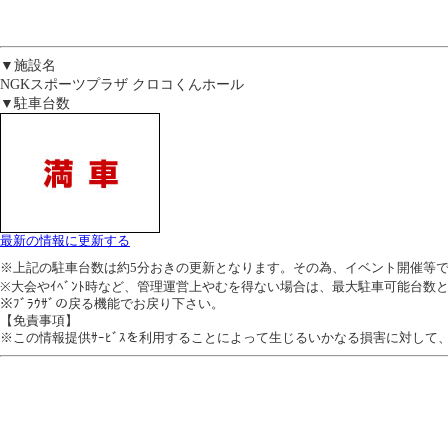
▼施設名
NGKスポーツプラザ クロコくんホール
▼駐車台数
最新の情報に更新する
※上記の駐車台数は約5分おきの更新となります。その為、イベント開催等
※大会やｲﾍﾞﾝﾄ時など、管理運営上やむを得ない場合は、最大駐車可能台数
※ﾌﾞﾗｳｻﾞの戻る機能でお戻り下さい。
【免責事項】
※この情報提供ｻｰﾋﾞｽを利用することによって生じるいかなる損害に対し